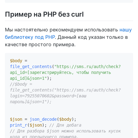
Пример на PHP без curl
Мы настоятельно рекомендуем использовать
нашу
библиотеку под PHP
. Данный код указан только в
качестве простого примера.
$body
 = 
file_get_contents
(
"https://sms.ru/auth/check?
api_id=[зарегистрируйтесь, чтобы получить 
api_id]&json=1"
//$body = 
file_get_contents("https://sms.ru/auth/check?
login=79255070602&password=[ваш 
пароль]&json=1"); 
$json
 = 
json_decode
(
$body
print_r
(
$json
); 
// Для дебага
// Для разбора $json можно использовать кусок 
кода из предыдущего примера.