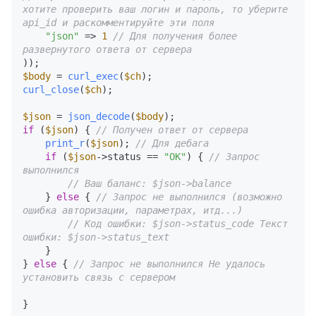
хотите проверить ваш логин и пароль, то уберите 
api_id и раскомментируйте эти поля
"json"
 => 
1
// Для получения более 
развернутого ответа от сервера
$body
 = 
curl_exec
(
$ch
curl_close
(
$ch
);

$json
 = 
json_decode
(
$body
if
 (
$json
) { 
// Получен ответ от сервера
print_r
(
$json
); 
// Для дебага
if
 (
$json
->status == 
"OK"
) { 
// Запрос 
выполнился
// Ваш баланс: $json->balance 
    } 
else
 { 
// Запрос не выполнился (возможно 
ошибка авторизации, параметрах, итд...)
// Код ошибки: $json->status_code Текст 
ошибки: $json->status_text
    }

} 
else
 { 
// Запрос не выполнился Не удалось 
установить связь с сервером