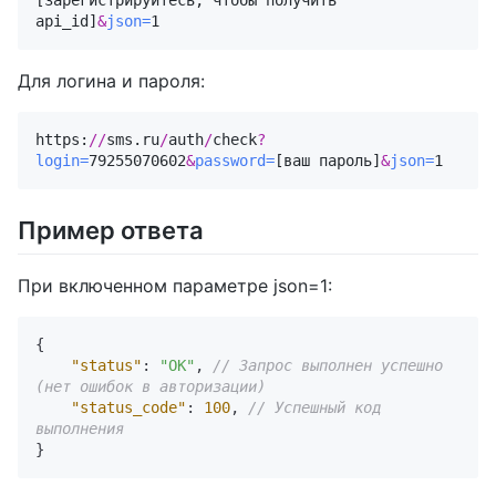
[зарегистрируйтесь, чтобы получить 
api_id]
&
json=
1
Для логина и пароля:
https:
//
sms.ru
/
auth
/
check
?
login=
79255070602
&
password=
[ваш пароль]
&
json=
1
Пример ответа
При включенном параметре json=1:
{
"status"
:
"OK"
,
// Запрос выполнен успешно 
(нет ошибок в авторизации)
"status_code"
:
100
,
// Успешный код 
выполнения
}