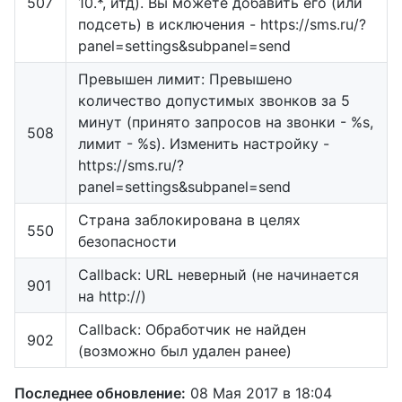
507
10.*, итд). Вы можете добавить его (или
подсеть) в исключения - https://sms.ru/?
panel=settings&subpanel=send
Превышен лимит: Превышено
количество допустимых звонков за 5
минут (принято запросов на звонки - %s,
508
лимит - %s). Изменить настройку -
https://sms.ru/?
panel=settings&subpanel=send
Страна заблокирована в целях
550
безопасности
Callback: URL неверный (не начинается
901
на http://)
Callback: Обработчик не найден
902
(возможно был удален ранее)
Последнее обновление:
08 Мая 2017 в 18:04