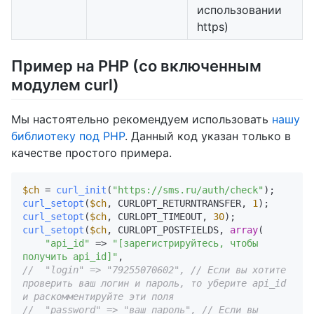
использовании
https)
Пример на PHP (со включенным
модулем curl)
Мы настоятельно рекомендуем использовать
нашу
библиотеку под PHP
. Данный код указан только в
качестве простого примера.
$ch
 = 
curl_init
(
"https://sms.ru/auth/check"
curl_setopt
(
$ch
, CURLOPT_RETURNTRANSFER, 
1
curl_setopt
(
$ch
, CURLOPT_TIMEOUT, 
30
curl_setopt
(
$ch
, CURLOPT_POSTFIELDS, 
array
(

"api_id"
 => 
"[зарегистрируйтесь, чтобы 
получить api_id]"
//  "login" => "79255070602", // Если вы хотите 
проверить ваш логин и пароль, то уберите api_id 
и раскомментируйте эти поля
//  "password" => "ваш пароль", // Если вы 