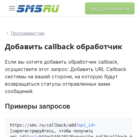
Вход для клиентов
Программистам
Добавить callback обработчик
Если вы хотите добавить обработчик callback,
осуществите этот запрос: Добавить URL Callback
системы на вашей стороне, на которую будут
возвращаться статусы отправленных вами
сообщений.
Примеры запросов
https:
//
sms.ru
/
callback
/
add
?
api_id=
[зарегистрируйтесь, чтобы получить 
api_id]
&
url=
https%3A%2F%2Fyoursite.ru%2Fcallback.php