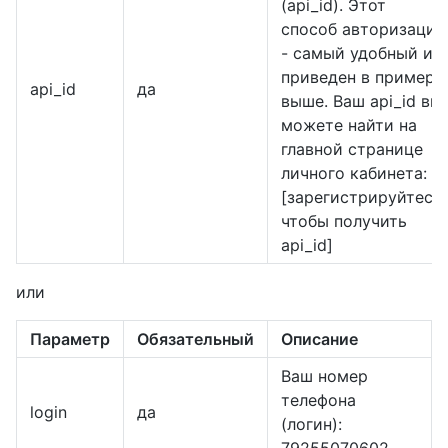
(api_id). Этот
способ авторизации
- самый удобный и
приведен в примере
api_id
да
выше. Ваш api_id вы
можете найти на
главной странице
личного кабинета:
[зарегистрируйтесь,
чтобы получить
api_id]
или
Параметр
Обязательный
Описание
Ваш номер
телефона
login
да
(логин):
79255070602