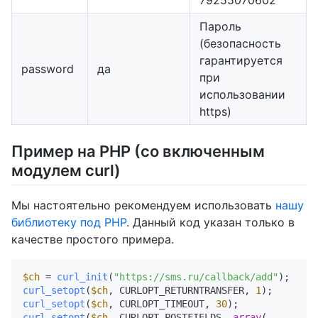
Пароль
(безопасность
гарантируется
password
да
при
использовании
https)
Пример на PHP (со включенным
модулем curl)
Мы настоятельно рекомендуем использовать
нашу
библиотеку под PHP
. Данный код указан только в
качестве простого примера.
$ch
 = 
curl_init
(
"https://sms.ru/callback/add"
curl_setopt
(
$ch
, CURLOPT_RETURNTRANSFER, 
1
curl_setopt
(
$ch
, CURLOPT_TIMEOUT, 
30
curl_setopt
(
$ch
, CURLOPT_POSTFIELDS, 
array
(
