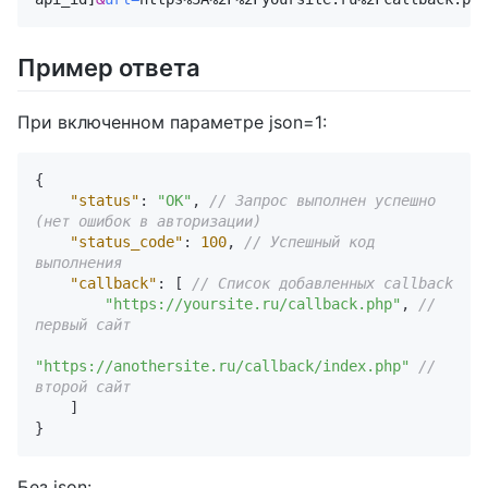
Пример ответа
При включенном параметре json=1:
{
"status"
:
"OK"
,
// Запрос выполнен успешно 
(нет ошибок в авторизации)
"status_code"
:
100
,
// Успешный код 
выполнения
"callback"
:
[
// Список добавленных callback
"https://yoursite.ru/callback.php"
,
// 
первый сайт
"https://anothersite.ru/callback/index.php"
// 
второй сайт
]
}
Без json: