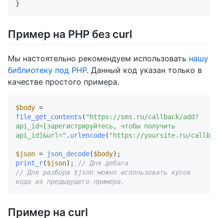
Пример на PHP без curl
Мы настоятельно рекомендуем использовать
нашу
библиотеку под PHP
. Данный код указан только в
качестве простого примера.
$body
 = 
file_get_contents
(
"https://sms.ru/callback/add?
api_id=[зарегистрируйтесь, чтобы получить 
api_id]&url="
.
urlencode
(
"https://yoursite.ru/callbac
$json
 = 
json_decode
(
$body
print_r
(
$json
); 
// Для дебага
// Для разбора $json можно использовать кусок 
кода из предыдущего примера.
Пример на curl