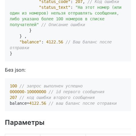
"status_code"
:
207
,
// Код ошибки
"status_text"
:
"На этот номер (или 
один из номеров) нельзя отправлять сообщения, 
либо указано более 100 номеров в списке 
получателей"
// Описание ошибки
}
}
,
"balance"
:
4122.56
// Ваш баланс после 
отправки
}
Без json:
100
// запрос выполнен успешно
000000
-10000000
// id первого сообщения
207
// код ошибки второго сообщения
balance=
4122.56
// ваш баланс после отправки
Параметры