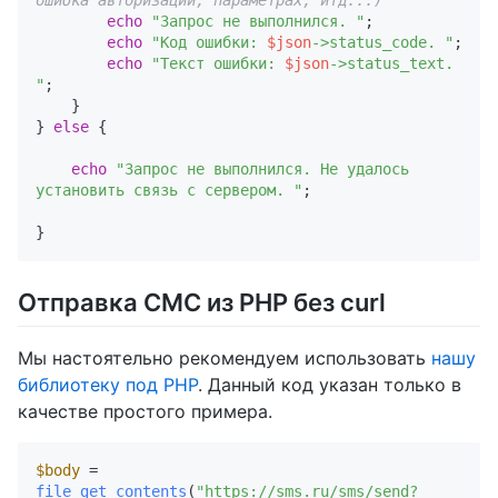
ошибка авторизации, параметрах, итд...)
echo
"Запрос не выполнился. "
;      

echo
"Код ошибки: 
$json
->status_code. "
;

echo
"Текст ошибки: 
$json
->status_text. 
"
;

    }

} 
else
 { 

echo
"Запрос не выполнился. Не удалось 
установить связь с сервером. "
;

Отправка СМС из PHP без curl
Мы настоятельно рекомендуем использовать
нашу
библиотеку под PHP
. Данный код указан только в
качестве простого примера.
$body
 = 
file_get_contents
(
"https://sms.ru/sms/send?