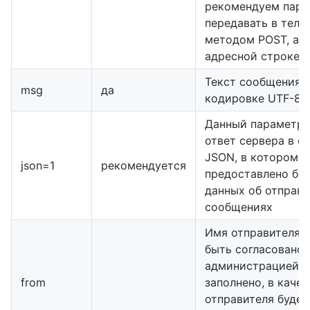
рекомендуем пара
передавать в теле
методом POST, а н
адресной строке.
Текст сообщения 
msg
да
кодировке UTF-8
Данный параметр 
ответ сервера в ф
JSON, в котором
json=1
рекомендуется
предоставлено бо
данных об отправ
сообщениях
Имя отправителя 
быть согласовано 
администрацией). 
from
заполнено, в качес
отправителя будет