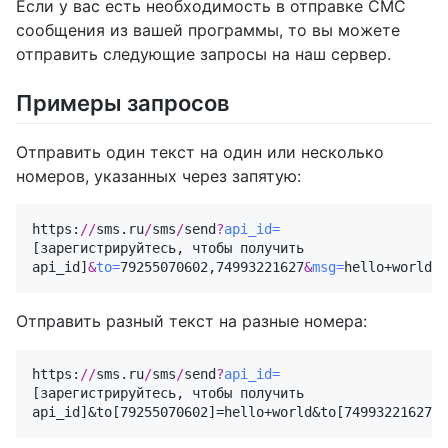
Если у вас есть необходимость в отправке СМС
сообщения из вашей программы, то вы можете
отправить следующие запросы на наш сервер.
Примеры запросов
Отправить один текст на один или несколько
номеров, указанных через запятую:
https:
//
sms.ru
/
sms
/
send
?
api_id=
[зарегистрируйтесь, чтобы получить 
api_id]
&
to=
79255070602,74993221627
&
msg=
hello+world
&
j
Отправить разный текст на разные номера:
https:
//
sms.ru
/
sms
/
send
?
api_id=
[зарегистрируйтесь, чтобы получить 
api_id]
&to[79255070602]=hello+world&to[74993221627]=