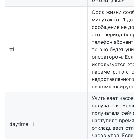
моментально.
Срок жизни сообщ
минутах (от 1 до 1
сообщение не дост
этот период (к пр
телефон абонента н
ttl
то оно будет унич
оператором. Если
используется этот
параметр, то сто
недоставленного 
не компенсируется
Учитывает часово
получателя. Если у
получателя сейчас
наступило время 2
daytime=1
откладывает отпра
часов утра. Если у