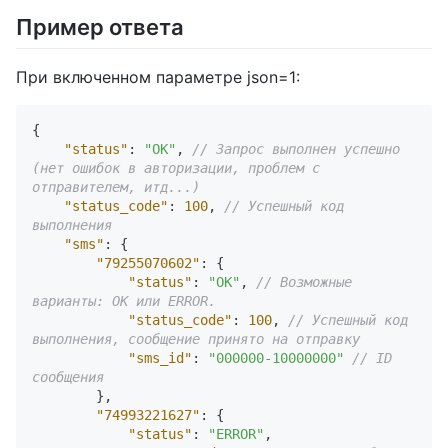
Пример ответа
При включенном параметре json=1:
{
"status"
:
"OK"
,
// Запрос выполнен успешно 
(нет ошибок в авторизации, проблем с 
отправителем, итд...)
"status_code"
:
100
,
// Успешный код 
выполнения
"sms"
:
{
"79255070602"
:
{
"status"
:
"OK"
,
// Возможные 
варианты: OK или ERROR.
"status_code"
:
100
,
// Успешный код 
выполнения, сообщение принято на отправку
"sms_id"
:
"000000-10000000"
// ID 
сообщения
}
,
"74993221627"
:
{
"status"
:
"ERROR"
,