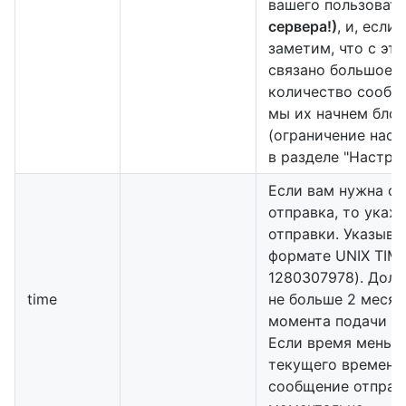
вашего пользоват
сервера!)
, и, если
заметим, что с эти
связано большое
количество сообщ
мы их начнем бло
(ограничение наст
в разделе "Настрой
Если вам нужна о
отправка, то укаж
отправки. Указыва
формате UNIX TIME
1280307978). Дол
time
не больше 2 месяц
момента подачи за
Если время меньш
текущего времени
сообщение отправ