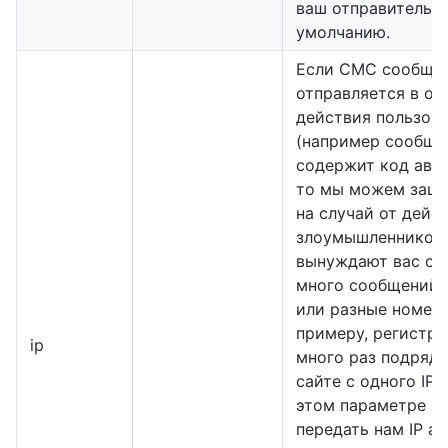
ваш отправитель п
умолчанию.
Если СМС сообще
отправляется в от
действия пользов
(например сообще
содержит код авто
то мы можем защи
на случай от дейс
злоумышленников,
вынуждают вас от
много сообщений 
или разные номера
примеру, регистр
ip
много раз подряд 
сайте с одного IP 
этом параметре в
передать нам IP а