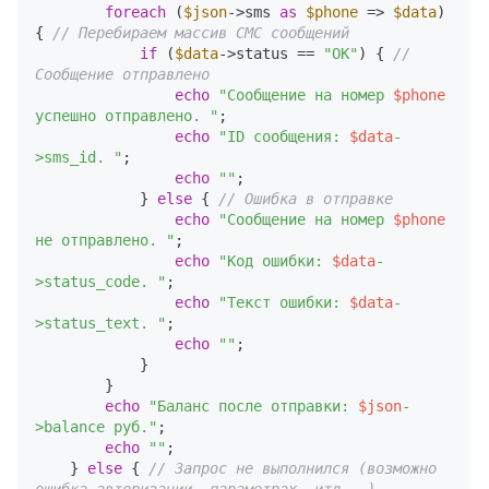
foreach
 (
$json
->sms 
as
$phone
 => 
$data
) 
{ 
// Перебираем массив СМС сообщений
if
 (
$data
->status == 
"OK"
) { 
// 
Сообщение отправлено
echo
"Сообщение на номер 
$phone
успешно отправлено. "
;

echo
"ID сообщения: 
$data
-
>sms_id. "
;

echo
""
;

            } 
else
 { 
// Ошибка в отправке
echo
"Сообщение на номер 
$phone
не отправлено. "
;

echo
"Код ошибки: 
$data
-
>status_code. "
;

echo
"Текст ошибки: 
$data
-
>status_text. "
;

echo
""
;

            }

        }

echo
"Баланс после отправки: 
$json
-
>balance руб."
;

echo
""
;

    } 
else
 { 
// Запрос не выполнился (возможно 