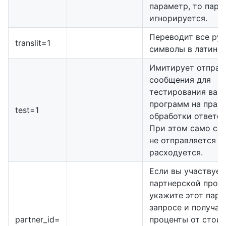
параметр, то пара
игнорируется.
Переводит все ру
translit=1
символы в латинск
Имитирует отправ
сообщения для
тестирования ваш
программ на прав
test=1
обработки ответов
При этом само со
не отправляется и
расходуется.
Если вы участвует
партнерской прог
укажите этот пара
запросе и получай
partner_id=
проценты от стои