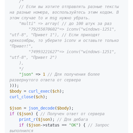
/*

    // Если вы хотите отправлять разные тексты 
на разные номера, воспользуйтесь этим кодом. В 
этом случае to и msg нужно убрать.

    "multi" => array( // до 100 штук за раз

        "79255070602"=> iconv("windows-1251", 
"utf-8", "Привет 1"), // Если приходят 
крякозябры, то уберите iconv и оставьте только 
"Привет!",

        "74993221627"=> iconv("windows-1251", 
"utf-8", "Привет 2") 

    ),

    */
"json"
 => 
1
// Для получения более 
развернутого ответа от сервера
$body
 = 
curl_exec
(
$ch
curl_close
(
$ch
);

$json
 = 
json_decode
(
$body
if
 (
$json
) { 
// Получен ответ от сервера
print_r
(
$json
); 
// Для дебага
if
 (
$json
->status == 
"OK"
) { 
// Запрос 
выполнился