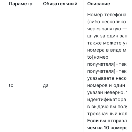
Параметр
Обязательный
Описание
Номер телефона п
(либо несколько н
через запятую — д
штук за один запро
также можете ука
номера в виде ма
to[номер
получателя]=текс
получателя]=текст
указываете неско
to
да
номеров и один из
указан неверно, т
идентификатора с
в выдаче вы получ
трехзначный код 
Если вы отправляе
чем на 10 номеров 