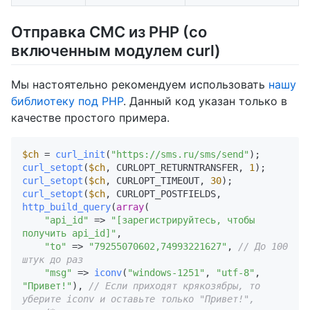
Отправка СМС из PHP (со
включенным модулем curl)
Мы настоятельно рекомендуем использовать
нашу
библиотеку под PHP
. Данный код указан только в
качестве простого примера.
$ch
 = 
curl_init
(
"https://sms.ru/sms/send"
curl_setopt
(
$ch
, CURLOPT_RETURNTRANSFER, 
1
curl_setopt
(
$ch
, CURLOPT_TIMEOUT, 
30
curl_setopt
(
$ch
, CURLOPT_POSTFIELDS, 
http_build_query
(
array
(

"api_id"
 => 
"[зарегистрируйтесь, чтобы 
получить api_id]"
,

"to"
 => 
"79255070602,74993221627"
, 
// До 100 
штук до раз
"msg"
 => 
iconv
(
"windows-1251"
, 
"utf-8"
, 
"Привет!"
), 
// Если приходят крякозябры, то 
уберите iconv и оставьте только "Привет!",