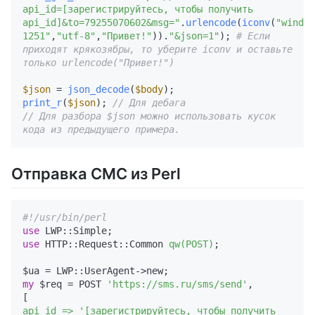
api_id=[зарегистрируйтесь, чтобы получить 
api_id]&to=79255070602&msg="
.
urlencode
(
iconv
(
"window
1251"
,
"utf-8"
,
"Привет!"
)).
"&json=1"
); 
# Если 
приходят крякозябры, то уберите iconv и оставьте 
только urlencode("Привет!")
$json
 = 
json_decode
(
$body
print_r
(
$json
); 
// Для дебага
// Для разбора $json можно использовать кусок 
кода из предыдущего примера.
Отправка СМС из Perl
#!/usr/bin/perl
use
use
 HTTP::Request::Common 
qw(POST)
;

my
 $req = POST 
'https://sms.ru/sms/send'
,

api_id =>
'[зарегистрируйтесь, чтобы получить 