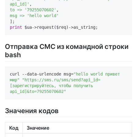
api_id]'
to =>
'79255070602'
msg =>
'hello world'
print
Отправка СМС из командной строки
bash
curl --data-urlencode msg=
"hello world привет 
мир"
"https://sms.ru/sms/send?api_id=
[зарегистрируйтесь, чтобы получить 
api_id]&to=79255070602"
Значения кодов
Код
Значение